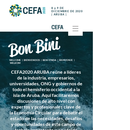
8 y 9 DE
DICIEMBRE DE 2020
| ARUBA |
Bon Bini
WELCOME | BIENVENIDOS | BEM-VINDA |
BIENVENUE |
WELKOM
CEFA2020 ARUBA reúne a líderes
de la industria, empresarios,
universidades, ONG y gobiernos de
todo el hemisferio occidental a la
isla de Aruba. Aquí facilitaremos
discusiones de alto nivel con
expertos y profesionales clave de
la Economía Circular para debatir el
estado de las necesidades, desafíos
y oportunidades de este campo de
trabajo importante y en rápida