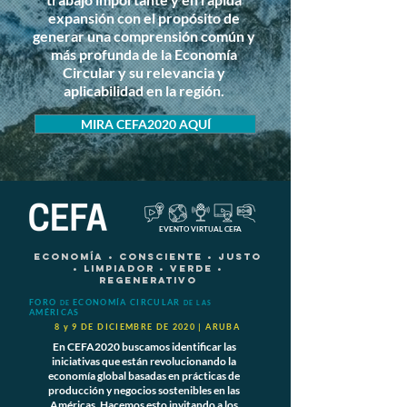
expansión con el propósito de
generar una comprensión común y
más profunda de la Economía
Circular y su relevancia y
aplicabilidad en la región.
MIRA CEFA2020 AQUÍ
EVENTO VIRTUAL CEFA
economía • Consciente • JUSTO
• Limpiador • Verde •
Regenerativo
FORO
ECONOMÍA CIRCULAR
DE
DE LAS
AMÉRICAS
8 y 9 DE DICIEMBRE DE 2020 | ARUBA
En CEFA2020 buscamos identificar las
iniciativas que están revolucionando la
economía global basadas en prácticas de
producción y negocios sostenibles en las
Américas. Hacemos esto invitando a los