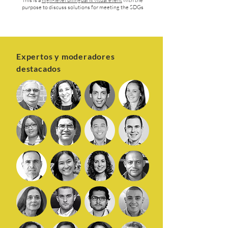
This is a
high-level bilingual & vitual event
with the
purpose to discuss solutions for meeting the SDGs
Expertos y moderadores
destacados